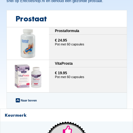
snel op Erectieshop.nl en behoud een gezonde prostaat.
Prostaat
Prostaformula
€ 24.95
Pot met 60 capsules
VitaProsta
€ 19.95
Pot met 60 capsules
Keurmerk