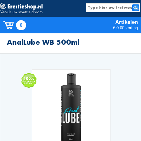
Artikelen
0
€ 0.00 korting
Producten
AnalLube WB 500ml