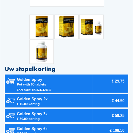
Uw stapelkorting
Golden Spray
€ 29.75
Pot with 60 tablets
EAN code: 8718247420919
Golden Spray 2x
€ 44.50
€ 15.00 korting
Golden Spray 3x
€ 59.25
€ 30.00 korting
Golden Spray 6x
€ 108.50