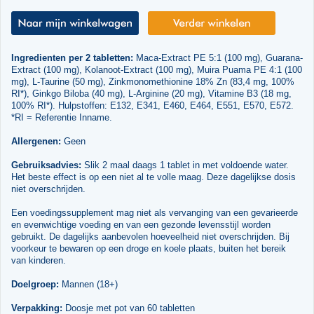
Ingredienten per 2 tabletten:
Maca-Extract PE 5:1 (100 mg), Guarana-
Extract (100 mg), Kolanoot-Extract (100 mg), Muira Puama PE 4:1 (100
mg), L-Taurine (50 mg), Zinkmonomethionine 18% Zn (83,4 mg, 100%
RI*), Ginkgo Biloba (40 mg), L-Arginine (20 mg), Vitamine B3 (18 mg,
100% RI*). Hulpstoffen: E132, E341, E460, E464, E551, E570, E572.
*RI = Referentie Inname.
Allergenen:
Geen
Gebruiksadvies:
Slik 2 maal daags 1 tablet in met voldoende water.
Het beste effect is op een niet al te volle maag. Deze dagelijkse dosis
niet overschrijden.
Een voedingssupplement mag niet als vervanging van een gevarieerde
en evenwichtige voeding en van een gezonde levensstijl worden
gebruikt. De dagelijks aanbevolen hoeveelheid niet overschrijden. Bij
voorkeur te bewaren op een droge en koele plaats, buiten het bereik
van kinderen.
Doelgroep:
Mannen (18+)
Verpakking:
Doosje met pot van 60 tabletten