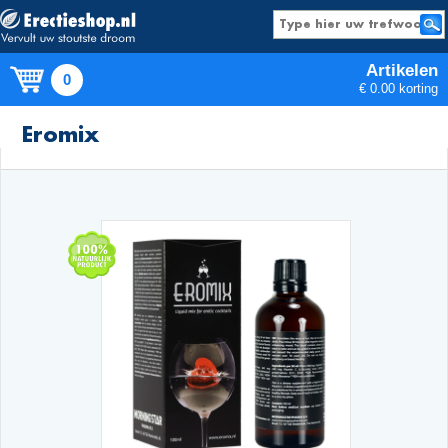
Artikelen
0
€ 0.00 korting
Producten
Eromix