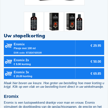
Uw stapelkorting
Eromix
€ 29.95
Flesje met 100 ml
EAN code: 8718247420100
Eromix 2x
€ 50.00
€ 9.90 korting
Eromix 3x
€ 69.85
€ 20.00 korting
Maak hier boven uw keuze. Hoe groter uw bestelling hoe meer korting u
krijgt. Klik op een vlak en uw bestelling komt direct in uw winkelmandje.
Eromix
Eromix is een lustopwekkend drankje voor man en vrouw. Eromix
stimuleert de doorbloeding van de geslachtsorganen, de erectie en het