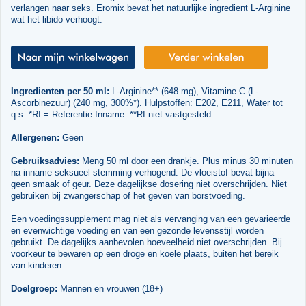
verlangen naar seks. Eromix bevat het natuurlijke ingredient L-Arginine
wat het libido verhoogt.
Ingredienten per 50 ml:
L-Arginine** (648 mg), Vitamine C (L-
Ascorbinezuur) (240 mg, 300%*). Hulpstoffen: E202, E211, Water tot
q.s. *RI = Referentie Inname. **RI niet vastgesteld.
Allergenen:
Geen
Gebruiksadvies:
Meng 50 ml door een drankje. Plus minus 30 minuten
na inname seksueel stemming verhogend. De vloeistof bevat bijna
geen smaak of geur. Deze dagelijkse dosering niet overschrijden. Niet
gebruiken bij zwangerschap of het geven van borstvoeding.
Een voedingssupplement mag niet als vervanging van een gevarieerde
en evenwichtige voeding en van een gezonde levensstijl worden
gebruikt. De dagelijks aanbevolen hoeveelheid niet overschrijden. Bij
voorkeur te bewaren op een droge en koele plaats, buiten het bereik
van kinderen.
Doelgroep:
Mannen en vrouwen (18+)