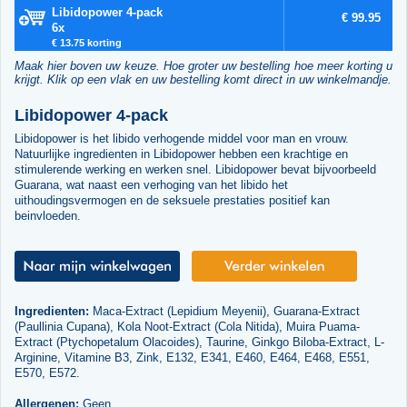
Libidopower 4-pack
€ 99.95
6x
€ 13.75 korting
Maak hier boven uw keuze. Hoe groter uw bestelling hoe meer korting u
krijgt. Klik op een vlak en uw bestelling komt direct in uw winkelmandje.
Libidopower 4-pack
Libidopower is het libido verhogende middel voor man en vrouw.
Natuurlijke ingredienten in Libidopower hebben een krachtige en
stimulerende werking en werken snel. Libidopower bevat bijvoorbeeld
Guarana, wat naast een verhoging van het libido het
uithoudingsvermogen en de seksuele prestaties positief kan
beinvloeden.
Ingredienten:
Maca-Extract (Lepidium Meyenii), Guarana-Extract
(Paullinia Cupana), Kola Noot-Extract (Cola Nitida), Muira Puama-
Extract (Ptychopetalum Olacoides), Taurine, Ginkgo Biloba-Extract, L-
Arginine, Vitamine B3, Zink, E132, E341, E460, E464, E468, E551,
E570, E572.
Allergenen:
Geen