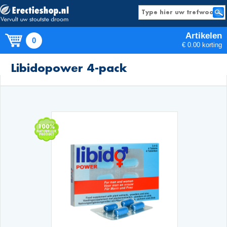
Artikelen
0
€ 0.00 korting
Producten
Libidopower 4-pack