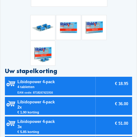
Uw stapelkorting
Libidopower 4-pack
€ 18.95
4 tabletten
EAN code: 8718247421916
Libidopower 4-pack
€ 36.00
2x
€ 1.90 korting
Libidopower 4-pack
€ 51.00
3x
€ 5.85 korting