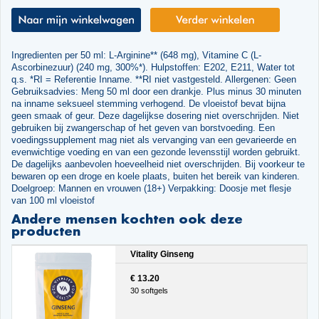
Ingredienten per 50 ml: L-Arginine** (648 mg), Vitamine C (L-
Ascorbinezuur) (240 mg, 300%*). Hulpstoffen: E202, E211, Water tot
q.s. *RI = Referentie Inname. **RI niet vastgesteld. Allergenen: Geen
Gebruiksadvies: Meng 50 ml door een drankje. Plus minus 30 minuten
na inname seksueel stemming verhogend. De vloeistof bevat bijna
geen smaak of geur. Deze dagelijkse dosering niet overschrijden. Niet
gebruiken bij zwangerschap of het geven van borstvoeding. Een
voedingssupplement mag niet als vervanging van een gevarieerde en
evenwichtige voeding en van een gezonde levensstijl worden gebruikt.
De dagelijks aanbevolen hoeveelheid niet overschrijden. Bij voorkeur te
bewaren op een droge en koele plaats, buiten het bereik van kinderen.
Doelgroep: Mannen en vrouwen (18+) Verpakking: Doosje met flesje
van 100 ml vloeistof
Andere mensen kochten ook deze
producten
Vitality Ginseng
€ 13.20
30 softgels