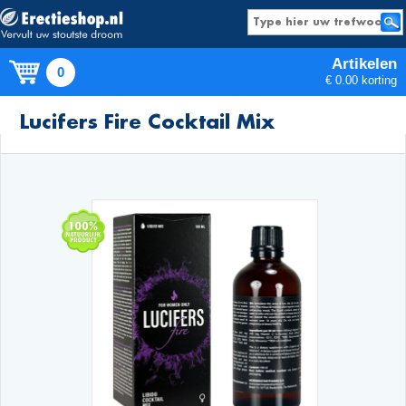
Artikelen
0
€ 0.00 korting
Producten
Lucifers Fire Cocktail Mix