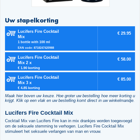
Uw stapelkorting
Lucifers Fire Cocktail
€ 29.95
Mix
1 bottle with 100 ml
EAN code: 8718247420988
Lucifers Fire Cocktail
€ 58.00
Mix 2 x
€ 1.90 korting
Lucifers Fire Cocktail
€ 85.00
Mix 3 x
€ 4.85 korting
Maak hier boven uw keuze. Hoe groter uw bestelling hoe meer korting u
krijgt. Klik op een vlak en uw bestelling komt direct in uw winkelmandje.
Lucifers Fire Cocktail Mix
Cocktail Mix van Lucifers Fire kan in mix drankjes worden toegevoegd
om de seksuele stemming te verhogen. Lucifers Fire Cocktail Mix
stimuleert het seksuele verlangen van man en vrouw.