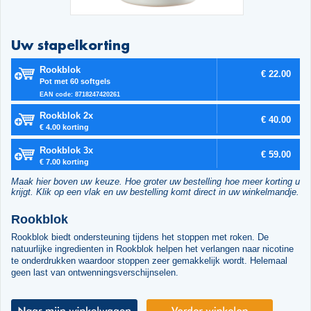
Uw stapelkorting
Rookblok
€ 22.00
Pot met 60 softgels
EAN code: 8718247420261
Rookblok 2x
€ 40.00
€ 4.00 korting
Rookblok 3x
€ 59.00
€ 7.00 korting
Maak hier boven uw keuze. Hoe groter uw bestelling hoe meer korting u
krijgt. Klik op een vlak en uw bestelling komt direct in uw winkelmandje.
Rookblok
Rookblok biedt ondersteuning tijdens het stoppen met roken. De
natuurlijke ingredienten in Rookblok helpen het verlangen naar nicotine
te onderdrukken waardoor stoppen zeer gemakkelijk wordt. Helemaal
geen last van ontwenningsverschijnselen.