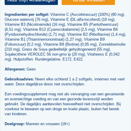
Ingredienten per softgel:
Vitamine C (Ascorbinezuur) (100%) (80 mg),
Glucose watervrij (76 mg), Vitamine E (DL-alfa-tocoferol) (18 mg),
Vitamine B3 (Nicotinamide) (16 mg), Vitamine B5 (Pantotheenzuur)
(6,51 mg), Vitamine B12 (Cyanocobalamine) (2,5 mg), Vitamine B6
(Pyridoxinehydrochloride) (1,71 mg), Vitamine B2 (Riboflavine) (1,4 mg),
Vitamine B1 (Thiaminemononitraat) (1,27 mg), Vitamine B9
(Foliumzuur) (0,2 mg), Vitamine B8 (Biotine) (0,05 mg), Zonnebloemolie
(210 mg), Grass de Soya gedeeltelijk gehydrogeneerd (55 mg),
Sojalecithine VEROLEC 56 non-gmo ip (20 mg), Vitaheess E (0,042
mg). Hulpstoffen: Rundergelatine, E172, E422.
Allergenen:
Geen
Gebruiksadvies:
Neem elke ochtend 1 a 2 softgels, innemen met veel
water. Deze dagelijkse dosis niet overschrijden.
Een voedingssupplement mag niet als vervanging van een gevarieerde
en evenwichtige voeding en van een gezonde levensstijl worden
gebruikt. De dagelijks aanbevolen hoeveelheid niet overschrijden. Bij
voorkeur te bewaren op een droge en koele plaats, buiten het bereik
van kinderen.
Doelgroep:
Mannen en vrouwen (18+)