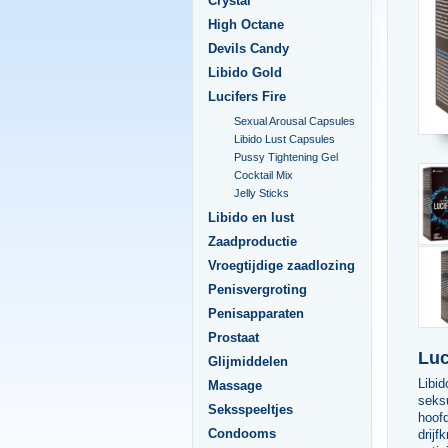
Crystal
High Octane
Devils Candy
Libido Gold
Lucifers Fire
Sexual Arousal Capsules
Libido Lust Capsules
Pussy Tightening Gel
Cocktail Mix
Jelly Sticks
Libido en lust
Zaadproductie
Vroegtijdige zaadlozing
Penisvergroting
Penisapparaten
Prostaat
Luc
Glijmiddelen
Libid
Massage
seksu
Seksspeeltjes
hoof
Condooms
drijf