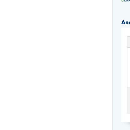
Libi
An