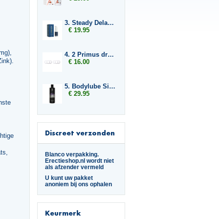
3. Steady Delay Gel
€ 19.95
mg),
4. 2 Primus drukringen 12,5 mm
ink).
€ 16.00
5. Bodylube Silicone Based 500ml
€ 29.95
nste
Discreet verzonden
htige
ts,
Blanco verpakking.
Erectieshop.nl wordt niet
als afzender vermeld
U kunt uw pakket
anoniem bij ons ophalen
Keurmerk