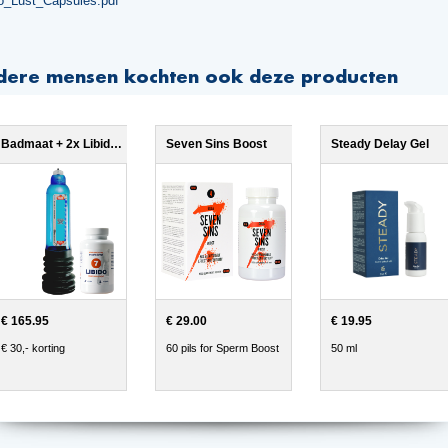
do_Lust_Capsules.pdf
dere mensen kochten ook deze producten
Badmaat + 2x Libido7
Seven Sins Boost
Steady Delay Gel
€ 165.95
€ 29.00
€ 19.95
€ 30,- korting
60 pils for Sperm Boost
50 ml