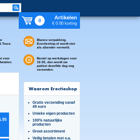
Artikelen
0
€ 0.00 korting
or
Blanco verpakking.
& Trace.
Erectieshop.nl wordt niet
als afzender vermeld.
at voor
Bestel op werkdagen voor
 betalen.
16:30, dan wordt uw
pakket dezelfde dag nog
verzonden.
Waarom Erectieshop
Gratis verzending vanaf
49 euro
Unieke eigen producten
6.95
100% natuurlijke
producten
Groot assortiment
Veilig betalen met o.a.