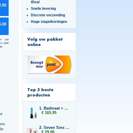
iDeal
2.00
Snelle levering
Discrete verzending
Hoge stapelkortingen
5.00
Volg uw pakket
er uw
en vlak
online
je.
Top 5 beste
producten
1. Badmaat + 2x Libido7
€ 165.95
or
ens
2. Seven Sins Boost
le
€ 29.00