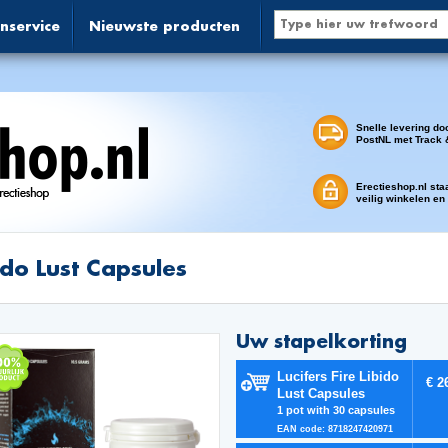
nservice
Nieuwste producten
Snelle levering do
PostNL met Track 
Erectieshop.nl sta
veilig winkelen en
ido Lust Capsules
Uw stapelkorting
Lucifers Fire Libido
€ 2
Lust Capsules
1 pot with 30 capsules
EAN code: 8718247420971