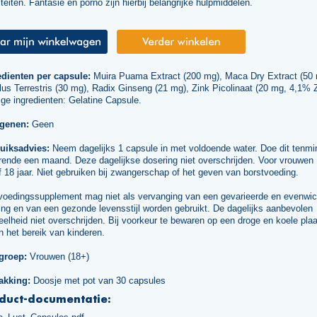
iteiten. Fantasie en porno zijn hierbij belangrijke hulpmiddelen.
edienten per capsule:
Muira Puama Extract (200 mg), Maca Dry Extract (50 
lus Terrestris (30 mg), Radix Ginseng (21 mg), Zink Picolinaat (20 mg, 4,1% Z
ge ingredienten: Gelatine Capsule.
rgenen:
Geen
uiksadvies:
Neem dagelijks 1 capsule in met voldoende water. Doe dit tenmi
rende een maand. Deze dagelijkse dosering niet overschrijden. Voor vrouwen
 18 jaar. Niet gebruiken bij zwangerschap of het geven van borstvoeding.
voedingssupplement mag niet als vervanging van een gevarieerde en evenwic
ng en van een gezonde levensstijl worden gebruikt. De dagelijks aanbevolen
elheid niet overschrijden. Bij voorkeur te bewaren op een droge en koele plaa
n het bereik van kinderen.
groep:
Vrouwen (18+)
akking:
Doosje met pot van 30 capsules
duct-documentatie: