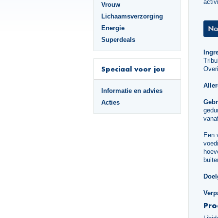
activ
Vrouw
Lichaamsverzorging
Energie
Superdeals
Ingr
Tribu
Speciaal voor jou
Overi
Alle
Informatie en advies
Gebr
Acties
gedu
vanaf
Een 
voedi
hoeve
buite
Doel
Verp
Pro