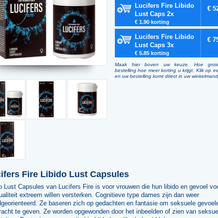
Lucifers Fire Libido
€ 5
Lust Caps 2x
€ 1.90 korting
Lucifers Fire Libido
€ 7
Lust Caps 3x
€ 5.85 korting
Maak hier boven uw keuze. Hoe grot
bestelling hoe meer korting u krijgt. Klik op e
en uw bestelling komt direct in uw winkelmand
ifers Fire Libido Lust Capsules
o Lust Capsules van Lucifers Fire is voor vrouwen die hun libido en gevoel vo
aliteit extreem willen versterken. Cognitieve type dames zijn dan weer
dgeorienteerd. Ze baseren zich op gedachten en fantasie om seksuele gevoel
kracht te geven. Ze worden opgewonden door het inbeelden of zien van seksue