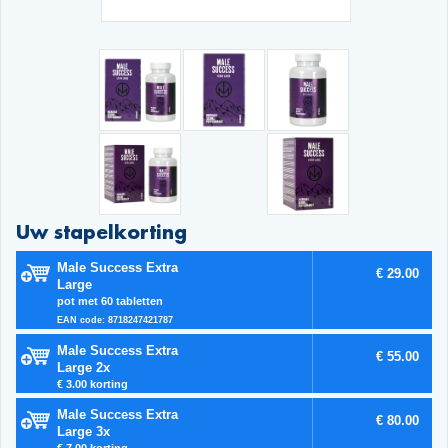
Uw stapelkorting
Male Success Extra
€ 29.00
Large
pot met 60 tabletten
EAN code: 8718247421787
Male Success Extra
€ 55.00
Large 2x
€ 3.00 korting
Male Success Extra
€ 80.00
Large 3x
€ 7.00 korting