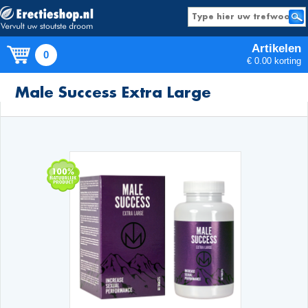
Artikelen
0
€ 0.00 korting
Producten
Male Success Extra Large