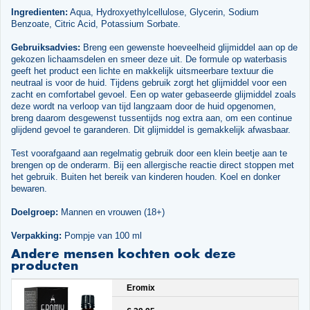
Ingredienten:
Aqua, Hydroxyethylcellulose, Glycerin, Sodium
Benzoate, Citric Acid, Potassium Sorbate.
Gebruiksadvies:
Breng een gewenste hoeveelheid glijmiddel aan op de
gekozen lichaamsdelen en smeer deze uit. De formule op waterbasis
geeft het product een lichte en makkelijk uitsmeerbare textuur die
neutraal is voor de huid. Tijdens gebruik zorgt het glijmiddel voor een
zacht en comfortabel gevoel. Een op water gebaseerde glijmiddel zoals
deze wordt na verloop van tijd langzaam door de huid opgenomen,
breng daarom desgewenst tussentijds nog extra aan, om een continue
glijdend gevoel te garanderen. Dit glijmiddel is gemakkelijk afwasbaar.
Test voorafgaand aan regelmatig gebruik door een klein beetje aan te
brengen op de onderarm. Bij een allergische reactie direct stoppen met
het gebruik. Buiten het bereik van kinderen houden. Koel en donker
bewaren.
Doelgroep:
Mannen en vrouwen (18+)
Verpakking:
Pompje van 100 ml
Andere mensen kochten ook deze
producten
Eromix