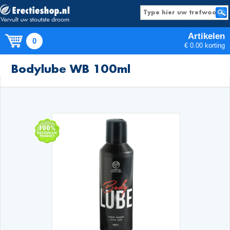
Artikelen
0
€ 0.00 korting
Producten
Bodylube WB 100ml