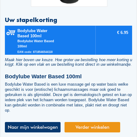
Uw stapelkorting
Bodylube Water
€ 6.95
Based 100ml
Bodylube Water Based
100ml
EAN code: 8718546544118
Maak hier boven uw keuze. Hoe groter uw bestelling hoe meer korting u
krijgt. Klik op een vlak en uw bestelling komt direct in uw winkelmandje.
Bodylube Water Based 100ml
Bodylube Water Based is een luxe massage gel op water basis welke
geschikt is voor (erotische) lichaamsmassages maar ook goed te
gebruiken is als glijmiddel. Deze gel is dermatologisch getest en kan op
iedere plek van het lichaam worden toegepast. Bodylube Water Based
kan gebruikt worden in combinatie met latex, plakt niet en droogt niet
op.