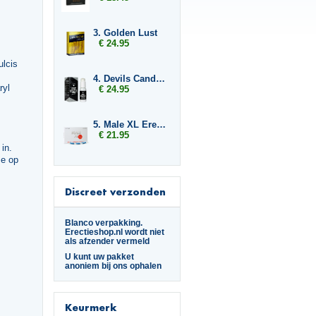
3. Golden Lust
€ 24.95
ulcis
4. Devils Candy Ejact Delay Gel
ryl
€ 24.95
5. Male XL Erection Caps
€ 21.95
in.
me op
Discreet verzonden
Blanco verpakking.
Erectieshop.nl wordt niet
als afzender vermeld
U kunt uw pakket
anoniem bij ons ophalen
Keurmerk