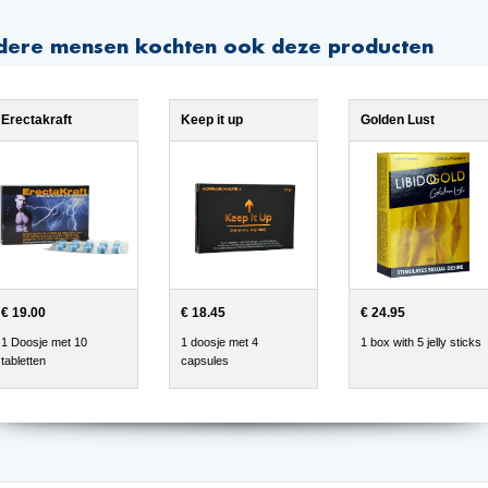
dere mensen kochten ook deze producten
Erectakraft
Keep it up
Golden Lust
€ 19.00
€ 18.45
€ 24.95
1 Doosje met 10
1 doosje met 4
1 box with 5 jelly sticks
tabletten
capsules