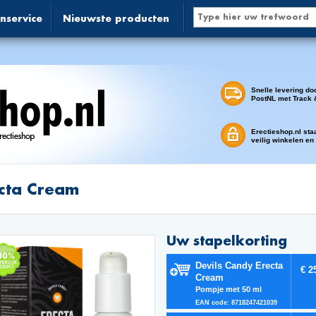
nservice
Nieuwste producten
Snelle levering do
PostNL met Track 
Erectieshop.nl sta
veilig winkelen en
cta Cream
Uw stapelkorting
Devils Candy Erecta
€ 2
Cream
Pompje met 50 ml
EAN code: 8718247421039