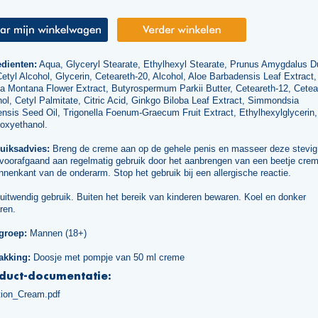
edienten:
Aqua, Glyceryl Stearate, Ethylhexyl Stearate, Prunus Amygdalus D
Cetyl Alcohol, Glycerin, Ceteareth-20, Alcohol, Aloe Barbadensis Leaf Extract,
a Montana Flower Extract, Butyrospermum Parkii Butter, Ceteareth-12, Cetea
ol, Cetyl Palmitate, Citric Acid, Ginkgo Biloba Leaf Extract, Simmondsia
nsis Seed Oil, Trigonella Foenum-Graecum Fruit Extract, Ethylhexylglycerin,
oxyethanol.
uiksadvies:
Breng de creme aan op de gehele penis en masseer deze stevig 
 voorafgaand aan regelmatig gebruik door het aanbrengen van een beetje cre
nnenkant van de onderarm. Stop het gebruik bij een allergische reactie.
uitwendig gebruik. Buiten het bereik van kinderen bewaren. Koel en donker
ren.
groep:
Mannen (18+)
akking:
Doosje met pompje van 50 ml creme
duct-documentatie:
tion_Cream.pdf