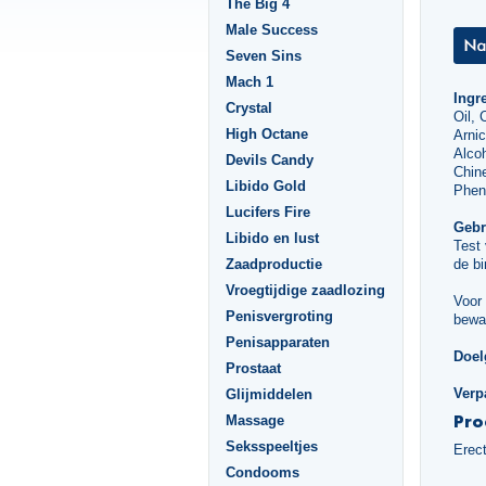
The Big 4
Male Success
Seven Sins
Mach 1
Ingr
Crystal
Oil, 
High Octane
Arnic
Alcoh
Devils Candy
Chine
Libido Gold
Phen
Lucifers Fire
Gebr
Libido en lust
Test
Zaadproductie
de bi
Vroegtijdige zaadlozing
Voor 
Penisvergroting
bewa
Penisapparaten
Doel
Prostaat
Verp
Glijmiddelen
Pro
Massage
Seksspeeltjes
Erec
Condooms