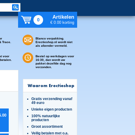
Artikelen
0
€ 0.00 korting
or
Blanco verpakking.
& Trace.
Erectieshop.nl wordt niet
als afzender vermeld.
at voor
Bestel op werkdagen voor
 betalen.
16:30, dan wordt uw
pakket dezelfde dag nog
verzonden.
Waarom Erectieshop
Gratis verzending vanaf
49 euro
Unieke eigen producten
5.00
100% natuurlijke
producten
Groot assortiment
Veilig betalen met o.a.