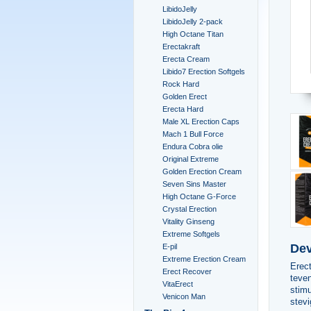
LibidoJelly
LibidoJelly 2-pack
High Octane Titan
Erectakraft
Erecta Cream
Libido7 Erection Softgels
Rock Hard
Golden Erect
Erecta Hard
Male XL Erection Caps
Mach 1 Bull Force
Endura Cobra olie
Original Extreme
Golden Erection Cream
Seven Sins Master
High Octane G-Force
Crystal Erection
Vitality Ginseng
Extreme Softgels
Dev
E-pil
Extreme Erection Cream
Erec
Erect Recover
teven
VitaErect
stimu
Venicon Man
stevi