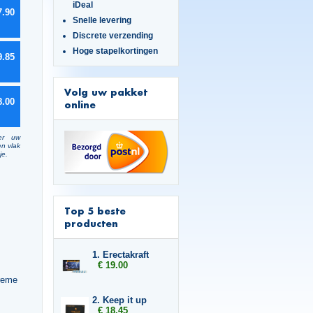
iDeal
7.90
Snelle levering
Discrete verzending
Hoge stapelkortingen
9.85
Volg uw pakket
8.00
online
er uw
en vlak
je.
Top 5 beste
producten
1. Erectakraft
€ 19.00
creme
2. Keep it up
€ 18.45