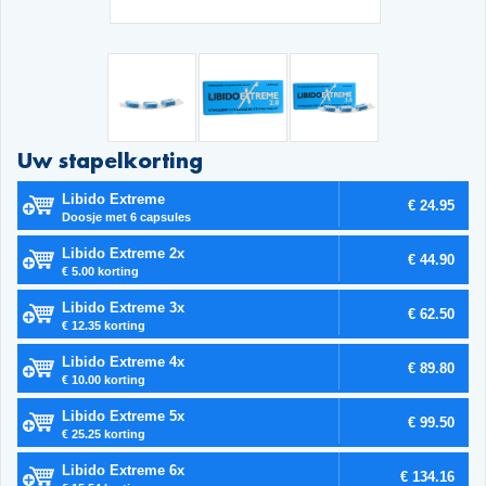
Uw stapelkorting
Libido Extreme
€ 24.95
Doosje met 6 capsules
Libido Extreme 2x
€ 44.90
€ 5.00 korting
Libido Extreme 3x
€ 62.50
€ 12.35 korting
Libido Extreme 4x
€ 89.80
€ 10.00 korting
Libido Extreme 5x
€ 99.50
€ 25.25 korting
Libido Extreme 6x
€ 134.16