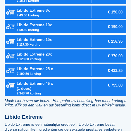
€ 15.54 korting
Libido Extreme 8x
€ 150.00
€ 49.60 korting
Libido Extreme 10x
€ 190.00
€ 59.50 korting
Libido Extreme 15x
€ 256.95
€ 117.30 korting
Libido Extreme 20x
€ 370.00
€ 129.00 korting
Libido Extreme 25 x
€ 433.25
€ 190.50 korting
Libido Extreme 46 x
€ 799.00
(1 doos)
€ 348.70 korting
Maak hier boven uw keuze. Hoe groter uw bestelling hoe meer korting u
krijgt. Klik op een vlak en uw bestelling komt direct in uw winkelmandje.
Libido Extreme
Libido Extreme is een natuurlijke erectiepil. Libido Extreme bevat
diverse natuurlijke ingredienten die de seksuele prestaties verbeteren