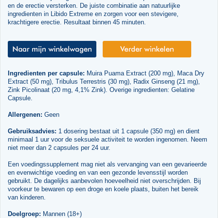
en de erectie versterken. De juiste combinatie aan natuurlijke
ingredienten in Libido Extreme en zorgen voor een stevigere,
krachtigere erectie. Resultaat binnen 45 minuten.
Ingredienten per capsule:
Muira Puama Extract (200 mg), Maca Dry
Extract (50 mg), Tribulus Terrestris (30 mg), Radix Ginseng (21 mg),
Zink Picolinaat (20 mg, 4,1% Zink). Overige ingredienten: Gelatine
Capsule.
Allergenen:
Geen
Gebruiksadvies:
1 dosering bestaat uit 1 capsule (350 mg) en dient
minimaal 1 uur voor de seksuele activiteit te worden ingenomen. Neem
niet meer dan 2 capsules per 24 uur.
Een voedingssupplement mag niet als vervanging van een gevarieerde
en evenwichtige voeding en van een gezonde levensstijl worden
gebruikt. De dagelijks aanbevolen hoeveelheid niet overschrijden. Bij
voorkeur te bewaren op een droge en koele plaats, buiten het bereik
van kinderen.
Doelgroep:
Mannen (18+)