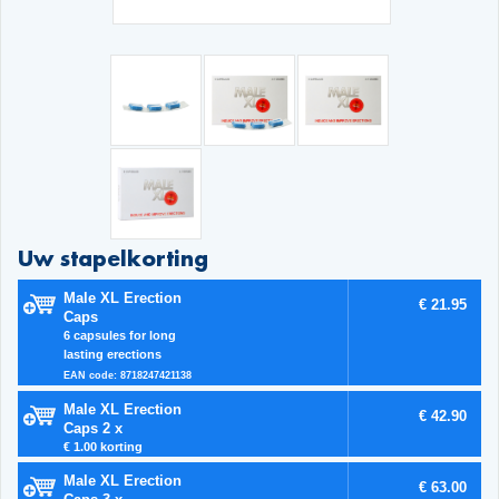
Uw stapelkorting
Male XL Erection
€ 21.95
Caps
6 capsules for long
lasting erections
EAN code: 8718247421138
Male XL Erection
€ 42.90
Caps 2 x
€ 1.00 korting
Male XL Erection
€ 63.00