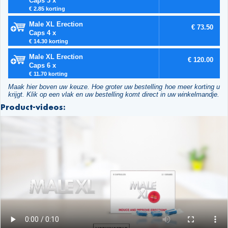
Caps 3 x
€ 2.85 korting
Male XL Erection
€ 73.50
Caps 4 x
€ 14.30 korting
Male XL Erection
€ 120.00
Caps 6 x
€ 11.70 korting
Maak hier boven uw keuze. Hoe groter uw bestelling hoe meer korting u
krijgt. Klik op een vlak en uw bestelling komt direct in uw winkelmandje.
Product-videos: