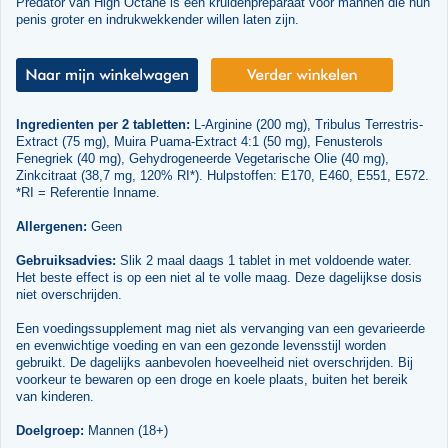
Predator van High Octane is een kruidenpreparaat voor mannen die hun
penis groter en indrukwekkender willen laten zijn.
Ingredienten per 2 tabletten:
L-Arginine (200 mg), Tribulus Terrestris-
Extract (75 mg), Muira Puama-Extract 4:1 (50 mg), Fenusterols
Fenegriek (40 mg), Gehydrogeneerde Vegetarische Olie (40 mg),
Zinkcitraat (38,7 mg, 120% RI*). Hulpstoffen: E170, E460, E551, E572.
*RI = Referentie Inname.
Allergenen:
Geen
Gebruiksadvies:
Slik 2 maal daags 1 tablet in met voldoende water.
Het beste effect is op een niet al te volle maag. Deze dagelijkse dosis
niet overschrijden.
Een voedingssupplement mag niet als vervanging van een gevarieerde
en evenwichtige voeding en van een gezonde levensstijl worden
gebruikt. De dagelijks aanbevolen hoeveelheid niet overschrijden. Bij
voorkeur te bewaren op een droge en koele plaats, buiten het bereik
van kinderen.
Doelgroep:
Mannen (18+)