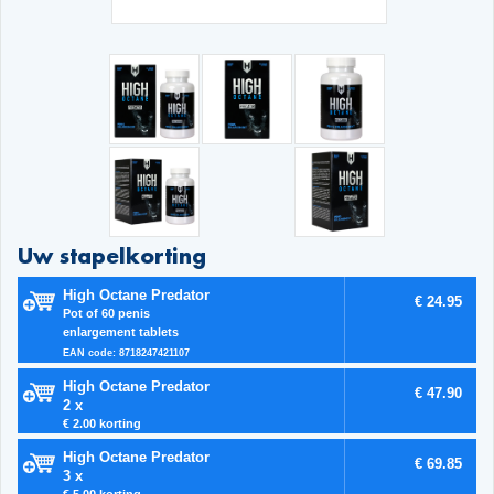
Uw stapelkorting
High Octane Predator
€ 24.95
Pot of 60 penis
enlargement tablets
EAN code: 8718247421107
High Octane Predator
€ 47.90
2 x
€ 2.00 korting
High Octane Predator
€ 69.85
3 x
€ 5.00 korting