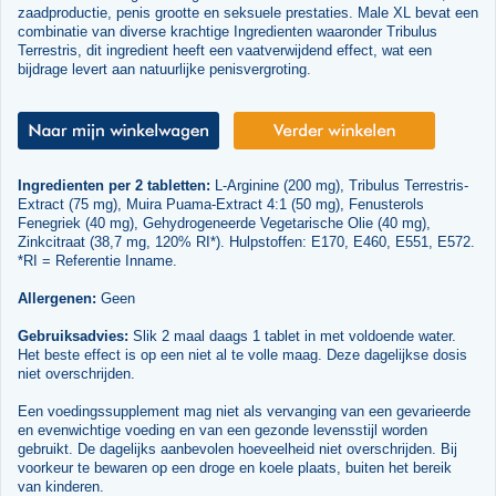
zaadproductie, penis grootte en seksuele prestaties. Male XL bevat een
combinatie van diverse krachtige Ingredienten waaronder Tribulus
Terrestris, dit ingredient heeft een vaatverwijdend effect, wat een
bijdrage levert aan natuurlijke penisvergroting.
Ingredienten per 2 tabletten:
L-Arginine (200 mg), Tribulus Terrestris-
Extract (75 mg), Muira Puama-Extract 4:1 (50 mg), Fenusterols
Fenegriek (40 mg), Gehydrogeneerde Vegetarische Olie (40 mg),
Zinkcitraat (38,7 mg, 120% RI*). Hulpstoffen: E170, E460, E551, E572.
*RI = Referentie Inname.
Allergenen:
Geen
Gebruiksadvies:
Slik 2 maal daags 1 tablet in met voldoende water.
Het beste effect is op een niet al te volle maag. Deze dagelijkse dosis
niet overschrijden.
Een voedingssupplement mag niet als vervanging van een gevarieerde
en evenwichtige voeding en van een gezonde levensstijl worden
gebruikt. De dagelijks aanbevolen hoeveelheid niet overschrijden. Bij
voorkeur te bewaren op een droge en koele plaats, buiten het bereik
van kinderen.