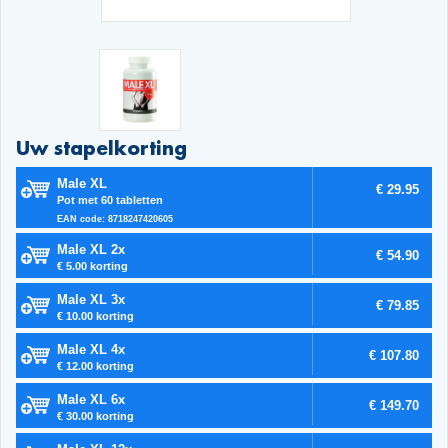
Uw stapelkorting
Male XL
€ 29.95
Pot met 60 tabletten
EAN code: 8718247420605
Male XL 2x
€ 54.90
€ 5.00 korting
Male XL 3x
€ 79.85
€ 10.00 korting
Male XL 4x
€ 107.80
€ 12.00 korting
Male XL 6x
€ 149.70
€ 30.00 korting