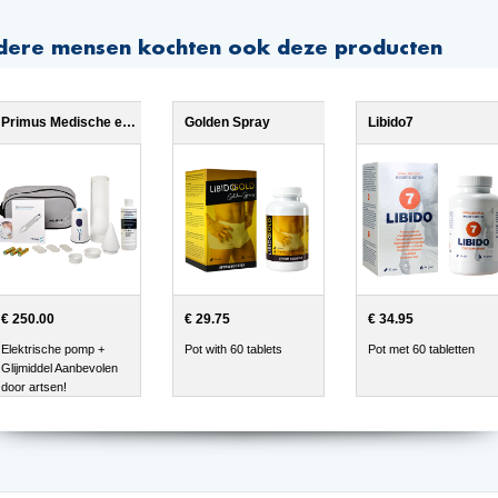
dere mensen kochten ook deze producten
Primus Medische erectiepomp
Golden Spray
Libido7
€ 250.00
€ 29.75
€ 34.95
Elektrische pomp +
Pot with 60 tablets
Pot met 60 tabletten
Glijmiddel Aanbevolen
door artsen!