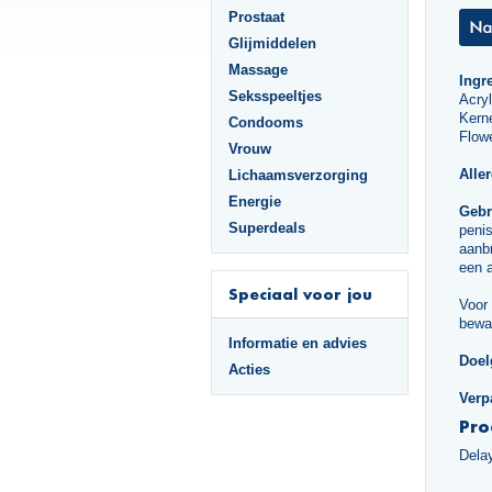
Prostaat
Glijmiddelen
Massage
Ingr
Seksspeeltjes
Acry
Kerne
Condooms
Flowe
Vrouw
Alle
Lichaamsverzorging
Energie
Gebr
Superdeals
penis
aanbr
een a
Speciaal voor jou
Voor 
bewa
Informatie en advies
Doel
Acties
Verp
Pro
Dela