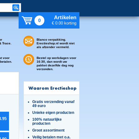
Artikelen
0
€ 0.00 korting
or
Blanco verpakking.
& Trace.
Erectieshop.nl wordt niet
als afzender vermeld.
at voor
Bestel op werkdagen voor
 betalen.
16:30, dan wordt uw
pakket dezelfde dag nog
verzonden.
Waarom Erectieshop
Gratis verzending vanaf
49 euro
Unieke eigen producten
3.95
100% natuurlijke
producten
Groot assortiment
Veilig betalen met o.a.