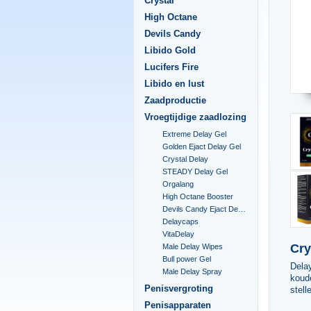
Crystal
High Octane
Devils Candy
Libido Gold
Lucifers Fire
Libido en lust
Zaadproductie
Vroegtijdige zaadlozing
Extreme Delay Gel
Golden Ejact Delay Gel
Crystal Delay
STEADY Delay Gel
Orgalang
High Octane Booster
Devils Candy Ejact Delay Gel
Delaycaps
VitaDelay
Cry
Male Delay Wipes
Bull power Gel
Delay
Male Delay Spray
koude
Penisvergroting
stell
Penisapparaten