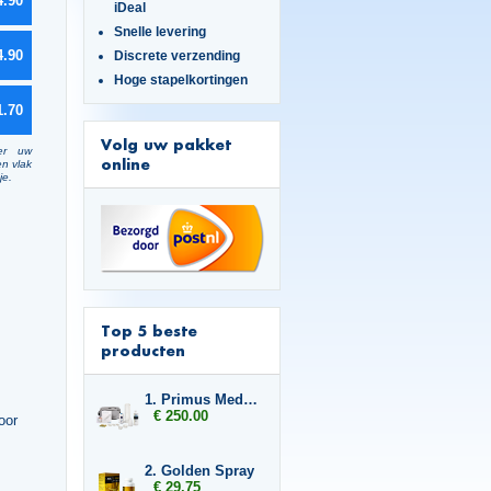
4.90
iDeal
Snelle levering
4.90
Discrete verzending
Hoge stapelkortingen
1.70
Volg uw pakket
er uw
online
en vlak
je.
Top 5 beste
producten
1. Primus Medische erectiepomp
€ 250.00
oor
2. Golden Spray
€ 29.75