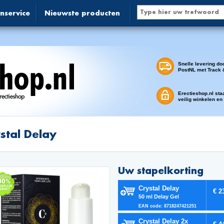
nservice
Nieuwste producten
Snelle levering do
PostNL met Track 
Erectieshop.nl sta
veilig winkelen en
stal Delay
Uw stapelkorting
Crystal Delay
€ 2
50 ml Delay Gel
EAN code: 8718247421251
Crystal Delay 2x