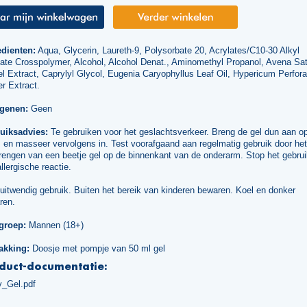
edienten:
Aqua, Glycerin, Laureth-9, Polysorbate 20, Acrylates/C10-30 Alkyl
late Crosspolymer, Alcohol, Alcohol Denat., Aminomethyl Propanol, Avena Sat
l Extract, Caprylyl Glycol, Eugenia Caryophyllus Leaf Oil, Hypericum Perfor
r Extract.
rgenen:
Geen
uiksadvies:
Te gebruiken voor het geslachtsverkeer. Breng de gel dun aan o
 en masseer vervolgens in. Test voorafgaand aan regelmatig gebruik door het
engen van een beetje gel op de binnenkant van de onderarm. Stop het gebruik
llergische reactie.
uitwendig gebruik. Buiten het bereik van kinderen bewaren. Koel en donker
ren.
groep:
Mannen (18+)
akking:
Doosje met pompje van 50 ml gel
duct-documentatie:
y_Gel.pdf