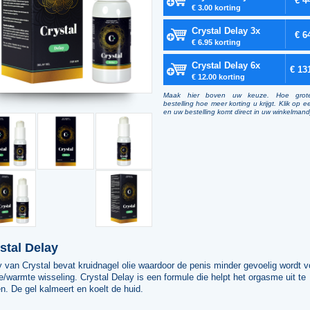
€ 4
€ 3.00 korting
Crystal Delay 3x
€ 6
€ 6.95 korting
Crystal Delay 6x
€ 13
€ 12.00 korting
Maak hier boven uw keuze. Hoe grot
bestelling hoe meer korting u krijgt. Klik op e
en uw bestelling komt direct in uw winkelmand
stal Delay
 van Crystal bevat kruidnagel olie waardoor de penis minder gevoelig wordt v
/warmte wisseling. Crystal Delay is een formule die helpt het orgasme uit te
en. De gel kalmeert en koelt de huid.