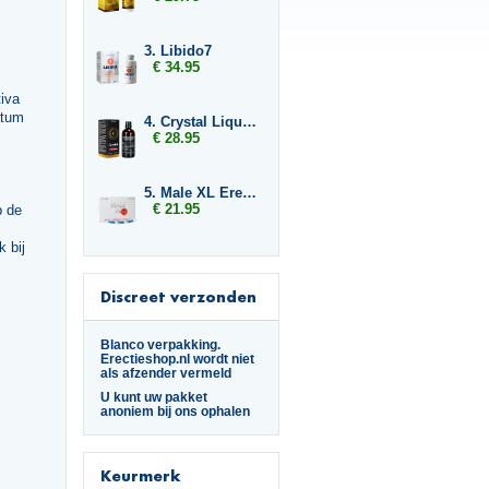
3. Libido7
€ 34.95
iva
atum
4. Crystal Liquid Pleasure
€ 28.95
5. Male XL Erection Caps
€ 21.95
p de
 bij
Discreet verzonden
Blanco verpakking.
Erectieshop.nl wordt niet
als afzender vermeld
U kunt uw pakket
anoniem bij ons ophalen
Keurmerk