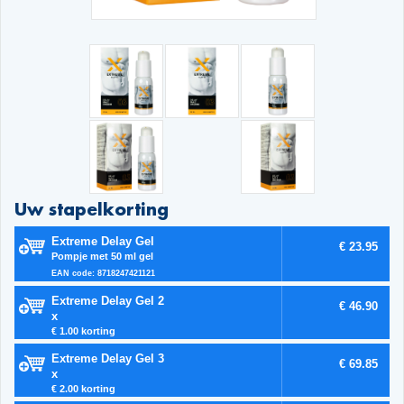
Uw stapelkorting
Extreme Delay Gel
€ 23.95
Pompje met 50 ml gel
EAN code: 8718247421121
Extreme Delay Gel 2
€ 46.90
x
€ 1.00 korting
Extreme Delay Gel 3
€ 69.85
x
€ 2.00 korting