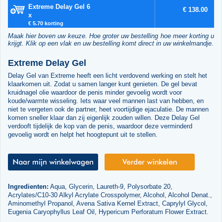
Extreme Delay Gel 6
€ 138.00
x
€ 5.70 korting
Maak hier boven uw keuze. Hoe groter uw bestelling hoe meer korting u
krijgt. Klik op een vlak en uw bestelling komt direct in uw winkelmandje.
Extreme Delay Gel
Delay Gel van Extreme heeft een licht verdovend werking en stelt het
klaarkomen uit. Zodat u samen langer kunt genieten. De gel bevat
kruidnagel olie waardoor de penis minder gevoelig wordt voor
koude/warmte wisseling. Iets waar veel mannen last van hebben, en
niet te vergeten ook de partner, heet voortijdige ejaculatie. De mannen
komen sneller klaar dan zij eigenlijk zouden willen. Deze Delay Gel
verdooft tijdelijk de kop van de penis, waardoor deze verminderd
gevoelig wordt en helpt het hoogtepunt uit te stellen.
Ingredienten:
Aqua, Glycerin, Laureth-9, Polysorbate 20,
Acrylates/C10-30 Alkyl Acrylate Crosspolymer, Alcohol, Alcohol Denat.,
Aminomethyl Propanol, Avena Sativa Kernel Extract, Caprylyl Glycol,
Eugenia Caryophyllus Leaf Oil, Hypericum Perforatum Flower Extract.