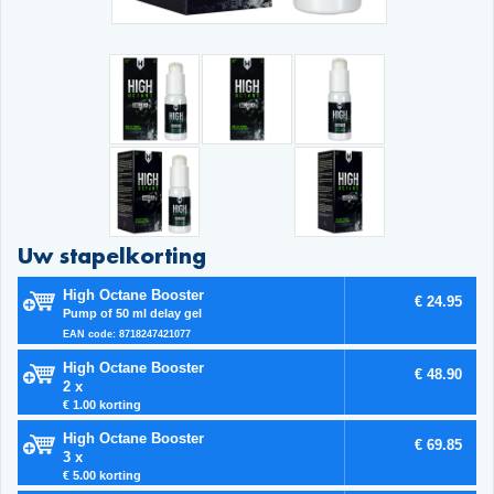
Uw stapelkorting
High Octane Booster
€ 24.95
Pump of 50 ml delay gel
EAN code: 8718247421077
High Octane Booster
€ 48.90
2 x
€ 1.00 korting
High Octane Booster
€ 69.85
3 x
€ 5.00 korting