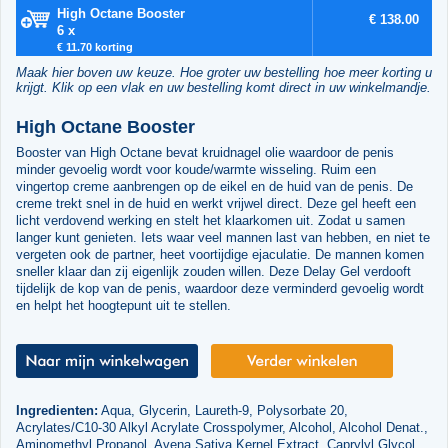
High Octane Booster
€ 138.00
6 x
€ 11.70 korting
Maak hier boven uw keuze. Hoe groter uw bestelling hoe meer korting u
krijgt. Klik op een vlak en uw bestelling komt direct in uw winkelmandje.
High Octane Booster
Booster van High Octane bevat kruidnagel olie waardoor de penis
minder gevoelig wordt voor koude/warmte wisseling. Ruim een
vingertop creme aanbrengen op de eikel en de huid van de penis. De
creme trekt snel in de huid en werkt vrijwel direct. Deze gel heeft een
licht verdovend werking en stelt het klaarkomen uit. Zodat u samen
langer kunt genieten. Iets waar veel mannen last van hebben, en niet te
vergeten ook de partner, heet voortijdige ejaculatie. De mannen komen
sneller klaar dan zij eigenlijk zouden willen. Deze Delay Gel verdooft
tijdelijk de kop van de penis, waardoor deze verminderd gevoelig wordt
en helpt het hoogtepunt uit te stellen.
Ingredienten:
Aqua, Glycerin, Laureth-9, Polysorbate 20,
Acrylates/C10-30 Alkyl Acrylate Crosspolymer, Alcohol, Alcohol Denat.,
Aminomethyl Propanol, Avena Sativa Kernel Extract, Caprylyl Glycol,