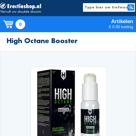
Artikelen
0
€ 0.00 korting
Producten
High Octane Booster