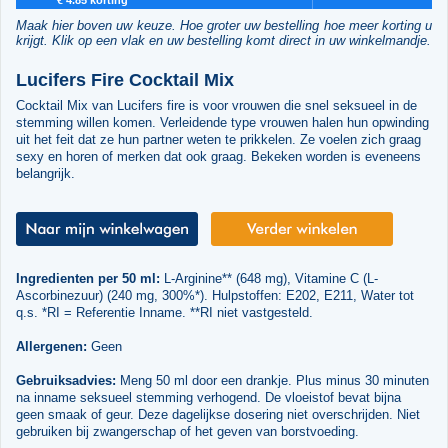
Maak hier boven uw keuze. Hoe groter uw bestelling hoe meer korting u
krijgt. Klik op een vlak en uw bestelling komt direct in uw winkelmandje.
Lucifers Fire Cocktail Mix
Cocktail Mix van Lucifers fire is voor vrouwen die snel seksueel in de
stemming willen komen. Verleidende type vrouwen halen hun opwinding
uit het feit dat ze hun partner weten te prikkelen. Ze voelen zich graag
sexy en horen of merken dat ook graag. Bekeken worden is eveneens
belangrijk.
Ingredienten per 50 ml:
L-Arginine** (648 mg), Vitamine C (L-
Ascorbinezuur) (240 mg, 300%*). Hulpstoffen: E202, E211, Water tot
q.s. *RI = Referentie Inname. **RI niet vastgesteld.
Allergenen:
Geen
Gebruiksadvies:
Meng 50 ml door een drankje. Plus minus 30 minuten
na inname seksueel stemming verhogend. De vloeistof bevat bijna
geen smaak of geur. Deze dagelijkse dosering niet overschrijden. Niet
gebruiken bij zwangerschap of het geven van borstvoeding.