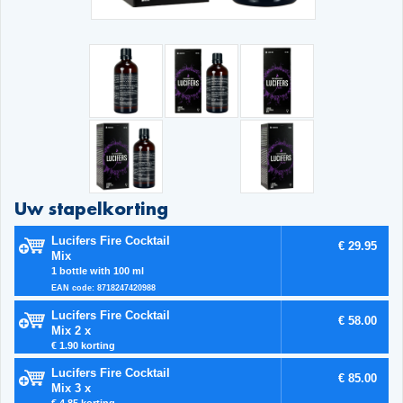
Uw stapelkorting
Lucifers Fire Cocktail
€ 29.95
Mix
1 bottle with 100 ml
EAN code: 8718247420988
Lucifers Fire Cocktail
€ 58.00
Mix 2 x
€ 1.90 korting
Lucifers Fire Cocktail
€ 85.00
Mix 3 x
€ 4.85 korting