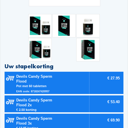
Uw stapelkorting
Devils Candy Sperm
€ 27.95
Flood
Pot met 60 tabletten
EAN code: 8718247420957
Devils Candy Sperm
€ 53.40
Flood 2x
€ 2.50 korting
Devils Candy Sperm
€ 69.90
Flood 3x
€ 13.95 korting