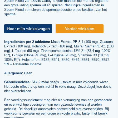
Sperm Flood van Devils Candy is voor mannen die met elk orgasme
een grote lading sperma willen spuiten. Natuurlijke ingredienten in
Sperm Flood stimuleren de spermaproductie en de kwaliteit van het
sperma.
Ingredienten per 2 tabletten:
Maca-Extract PE 5:1 (100 mg), Guarana-
Extract (100 mg), Kolanoot-Extract (100 mg), Muira Puama PE 4:1 (100
mg), L-Taurine (50 mg), Zinkmonomethionine 18% Zn (83,4 mg, 100%
RI*), Ginkgo Biloba (40 mg), L-Arginine (20 mg), Vitamine B3 (18 mg,
100% RI*). Hulpstoffen: E132, E341, E460, E464, E551, E570, E572.
*RI = Referentie Inname.
Allergenen:
Geen
Gebruiksadvies:
Slik 2 maal daags 1 tablet in met voldoende water.
Het beste effect is op een niet al te volle maag. Deze dagelijkse dosis
niet overschrijden.
Een voedingssupplement mag niet als vervanging van een gevarieerde
en evenwichtige voeding en van een gezonde levensstijl worden
gebruikt. De dagelijks aanbevolen hoeveelheid niet overschrijden. Bij
voorkeur te bewaren op een droge en koele plaats, buiten het bereik
van kinderen.