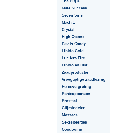
The Big 4
Male Success
Seven Sins
Mach 1
Crystal
High Octane
Devils Candy
Libido Gold
Lucifers Fire
Libido en lust
Zaadproductie
Vroegtijdige zaadlozing
Penisvergroting
Penisapparaten
Prostaat
Glijmiddelen
Massage
Seksspeeltjes
Condooms