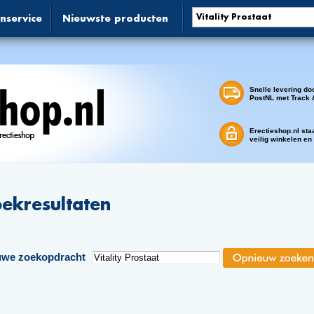
nservice
Nieuwste producten
Snelle levering do
PostNL met Track 
Erectieshop.nl sta
veilig winkelen en
ekresultaten
uwe zoekopdracht