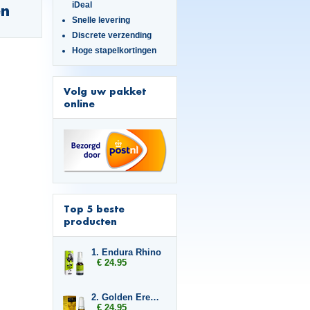
iDeal
en
Snelle levering
Discrete verzending
Hoge stapelkortingen
Volg uw pakket
online
Top 5 beste
producten
1. Endura Rhino
€ 24.95
2. Golden Erection Cream
€ 24.95