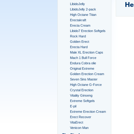
He
LibidoJelly
LibidoJelly 2-pack
High Octane Titan
Erectakraft
Erecta Cream
Libido7 Erection Softgels
Rock Hard
Golden Erect
Erecta Hard
Male XL Erection Caps
Mach 1 Bull Force
Endura Cobra olie
Original Extreme
Golden Erection Cream
Seven Sins Master
High Octane G-Force
Crystal Erection
Vitality Ginseng
Extreme Softgels
E-pil
Extreme Erection Cream
Erect Recover
VitaErect
Venicon Man