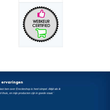
t ervaringen
ast ben over Erectieshop is heel simpel. Altijd als ik
el thuis, en mijn producten zijn in goede staat.'