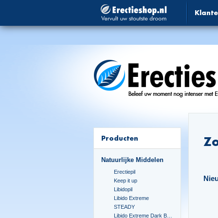
Klante
Producten
Zo
Natuurlijke Middelen
Erectiepil
Nie
Keep it up
Libidopil
Libido Extreme
STEADY
Libido Extreme Dark Blue