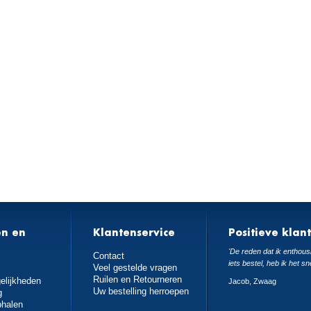
en en
Klantenservice
Positieve klan
n
'De reden dat ik enthousi
Contact
iets bestel, heb ik het sn
Veel gestelde vragen
Ruilen en Retourneren
elijkheden
Jacob, Zwaag
Uw bestelling herroepen
g
phalen