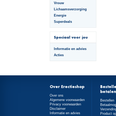
Vrouw
Lichaamsverzorging
Energie
Superdeals
Speciaal voor jou
Informatie en advies
Acties
Over Erectieshop
Bestell
betale
Over ons
Algemene voorwaarden
Bestellen
Privacy voorwaarden
Betaalmog
Disclaimer
Verzendin
Informatie en advies
Product o